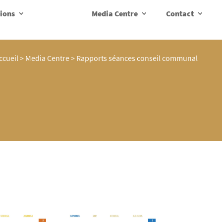
ions
Media Centre
Contact
ccueil
>
Media Centre
>
Rapports séances conseil communal