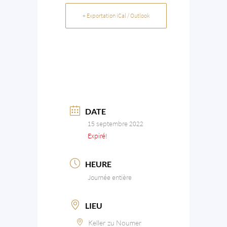
+ Exportation iCal / Outlook
DATE
15 septembre 2022
Expiré!
HEURE
Journée entière
LIEU
Keller zu Noumer